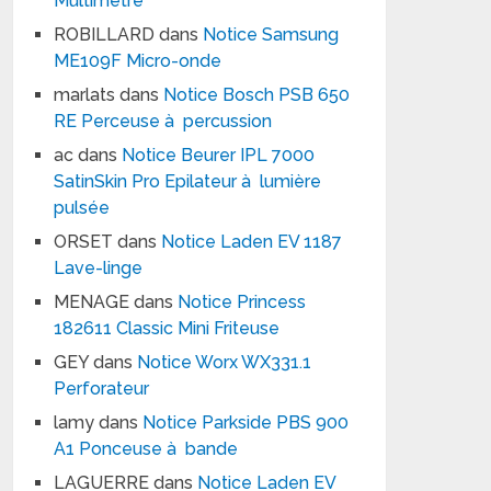
Multimètre
ROBILLARD
dans
Notice Samsung
ME109F Micro-onde
marlats
dans
Notice Bosch PSB 650
RE Perceuse à percussion
ac
dans
Notice Beurer IPL 7000
SatinSkin Pro Epilateur à lumière
pulsée
ORSET
dans
Notice Laden EV 1187
Lave-linge
MENAGE
dans
Notice Princess
182611 Classic Mini Friteuse
GEY
dans
Notice Worx WX331.1
Perforateur
lamy
dans
Notice Parkside PBS 900
A1 Ponceuse à bande
LAGUERRE
dans
Notice Laden EV