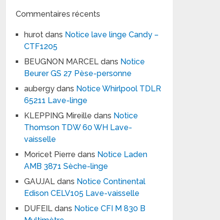
Commentaires récents
hurot
dans
Notice lave linge Candy –
CTF1205
BEUGNON MARCEL
dans
Notice
Beurer GS 27 Pèse-personne
aubergy
dans
Notice Whirlpool TDLR
65211 Lave-linge
KLEPPING Mireille
dans
Notice
Thomson TDW 60 WH Lave-
vaisselle
Moricet Pierre
dans
Notice Laden
AMB 3871 Sèche-linge
GAUJAL
dans
Notice Continental
Edison CELV105 Lave-vaisselle
DUFEIL
dans
Notice CFI M 830 B