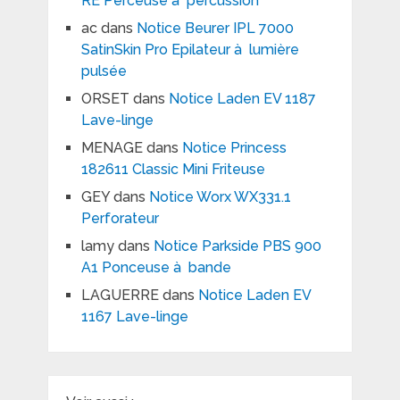
RE Perceuse à percussion
ac
dans
Notice Beurer IPL 7000
SatinSkin Pro Epilateur à lumière
pulsée
ORSET
dans
Notice Laden EV 1187
Lave-linge
MENAGE
dans
Notice Princess
182611 Classic Mini Friteuse
GEY
dans
Notice Worx WX331.1
Perforateur
lamy
dans
Notice Parkside PBS 900
A1 Ponceuse à bande
LAGUERRE
dans
Notice Laden EV
1167 Lave-linge