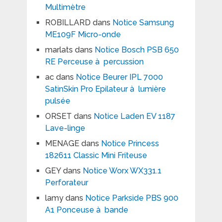
Multimètre
ROBILLARD
dans
Notice Samsung
ME109F Micro-onde
marlats
dans
Notice Bosch PSB 650
RE Perceuse à percussion
ac
dans
Notice Beurer IPL 7000
SatinSkin Pro Epilateur à lumière
pulsée
ORSET
dans
Notice Laden EV 1187
Lave-linge
MENAGE
dans
Notice Princess
182611 Classic Mini Friteuse
GEY
dans
Notice Worx WX331.1
Perforateur
lamy
dans
Notice Parkside PBS 900
A1 Ponceuse à bande