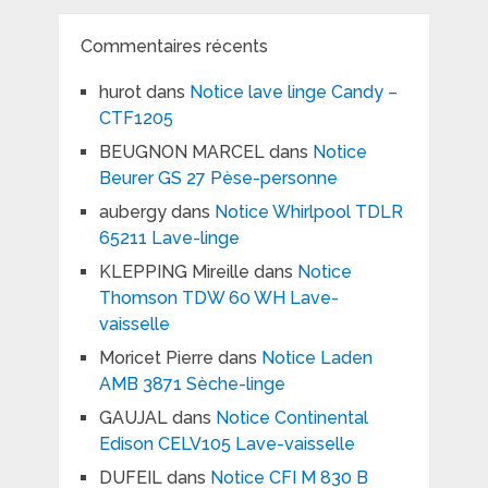
Commentaires récents
hurot
dans
Notice lave linge Candy –
CTF1205
BEUGNON MARCEL
dans
Notice
Beurer GS 27 Pèse-personne
aubergy
dans
Notice Whirlpool TDLR
65211 Lave-linge
KLEPPING Mireille
dans
Notice
Thomson TDW 60 WH Lave-
vaisselle
Moricet Pierre
dans
Notice Laden
AMB 3871 Sèche-linge
GAUJAL
dans
Notice Continental
Edison CELV105 Lave-vaisselle
DUFEIL
dans
Notice CFI M 830 B