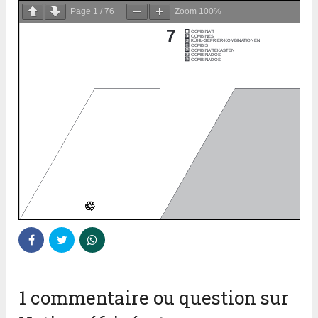
Page
1
/
76
Zoom
100%
1 commentaire ou question sur