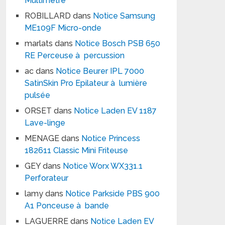
Multimètre
ROBILLARD
dans
Notice Samsung
ME109F Micro-onde
marlats
dans
Notice Bosch PSB 650
RE Perceuse à percussion
ac
dans
Notice Beurer IPL 7000
SatinSkin Pro Epilateur à lumière
pulsée
ORSET
dans
Notice Laden EV 1187
Lave-linge
MENAGE
dans
Notice Princess
182611 Classic Mini Friteuse
GEY
dans
Notice Worx WX331.1
Perforateur
lamy
dans
Notice Parkside PBS 900
A1 Ponceuse à bande
LAGUERRE
dans
Notice Laden EV