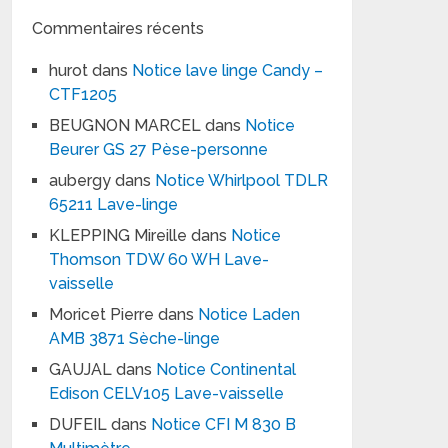
Commentaires récents
hurot
dans
Notice lave linge Candy –
CTF1205
BEUGNON MARCEL
dans
Notice
Beurer GS 27 Pèse-personne
aubergy
dans
Notice Whirlpool TDLR
65211 Lave-linge
KLEPPING Mireille
dans
Notice
Thomson TDW 60 WH Lave-
vaisselle
Moricet Pierre
dans
Notice Laden
AMB 3871 Sèche-linge
GAUJAL
dans
Notice Continental
Edison CELV105 Lave-vaisselle
DUFEIL
dans
Notice CFI M 830 B