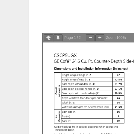
Page
1
/
2
Zoom
100%