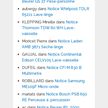
Beurer GS 27 Pèse-personne
aubergy
dans
Notice Whirlpool TDLR
65211 Lave-linge
KLEPPING Mireille
dans
Notice
Thomson TDW 60 WH Lave-
vaisselle
Moricet Pierre
dans
Notice Laden
AMB 3871 Sèche-linge
GAUJAL
dans
Notice Continental
Edison CELV105 Lave-vaisselle
DUFEIL
dans
Notice CFI M 830 B
Multimètre
ROBILLARD
dans
Notice Samsung
ME109F Micro-onde
marlats
dans
Notice Bosch PSB 650
RE Perceuse à percussion
ac
dans
Notice Beurer IPL 7000