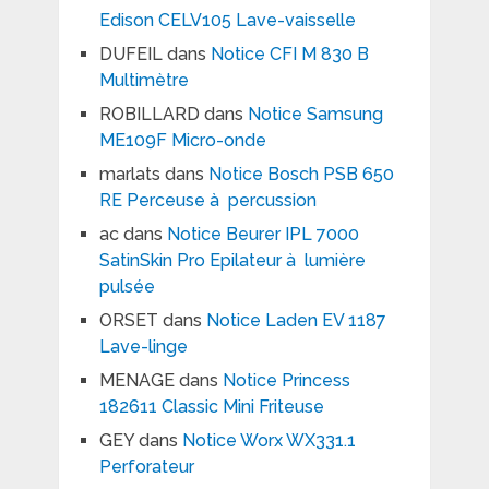
Edison CELV105 Lave-vaisselle
DUFEIL
dans
Notice CFI M 830 B
Multimètre
ROBILLARD
dans
Notice Samsung
ME109F Micro-onde
marlats
dans
Notice Bosch PSB 650
RE Perceuse à percussion
ac
dans
Notice Beurer IPL 7000
SatinSkin Pro Epilateur à lumière
pulsée
ORSET
dans
Notice Laden EV 1187
Lave-linge
MENAGE
dans
Notice Princess
182611 Classic Mini Friteuse
GEY
dans
Notice Worx WX331.1
Perforateur