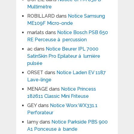
Multimètre
ROBILLARD
dans
Notice Samsung
ME109F Micro-onde
marlats
dans
Notice Bosch PSB 650
RE Perceuse à percussion
ac
dans
Notice Beurer IPL 7000
SatinSkin Pro Epilateur à lumière
pulsée
ORSET
dans
Notice Laden EV 1187
Lave-linge
MENAGE
dans
Notice Princess
182611 Classic Mini Friteuse
GEY
dans
Notice Worx WX331.1
Perforateur
lamy
dans
Notice Parkside PBS 900
A1 Ponceuse à bande