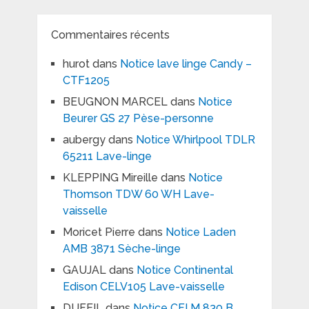
Commentaires récents
hurot
dans
Notice lave linge Candy –
CTF1205
BEUGNON MARCEL
dans
Notice
Beurer GS 27 Pèse-personne
aubergy
dans
Notice Whirlpool TDLR
65211 Lave-linge
KLEPPING Mireille
dans
Notice
Thomson TDW 60 WH Lave-
vaisselle
Moricet Pierre
dans
Notice Laden
AMB 3871 Sèche-linge
GAUJAL
dans
Notice Continental
Edison CELV105 Lave-vaisselle
DUFEIL
dans
Notice CFI M 830 B