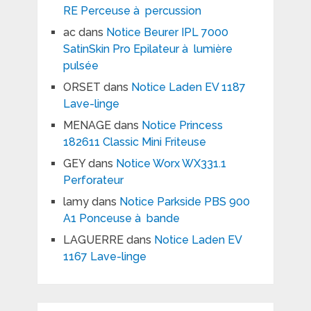
RE Perceuse à percussion
ac
dans
Notice Beurer IPL 7000
SatinSkin Pro Epilateur à lumière
pulsée
ORSET
dans
Notice Laden EV 1187
Lave-linge
MENAGE
dans
Notice Princess
182611 Classic Mini Friteuse
GEY
dans
Notice Worx WX331.1
Perforateur
lamy
dans
Notice Parkside PBS 900
A1 Ponceuse à bande
LAGUERRE
dans
Notice Laden EV
1167 Lave-linge