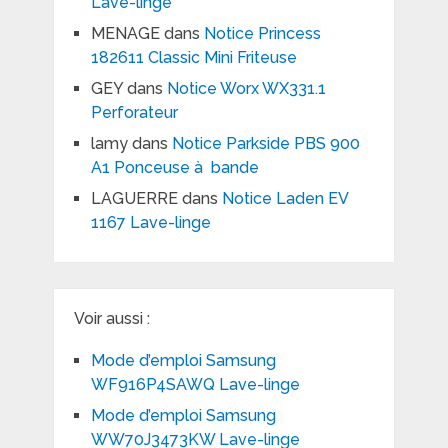
Lave-linge
MENAGE
dans
Notice Princess
182611 Classic Mini Friteuse
GEY
dans
Notice Worx WX331.1
Perforateur
lamy
dans
Notice Parkside PBS 900
A1 Ponceuse à bande
LAGUERRE
dans
Notice Laden EV
1167 Lave-linge
Voir aussi :
Mode d’emploi Samsung
WF916P4SAWQ Lave-linge
Mode d’emploi Samsung
WW70J3473KW Lave-linge