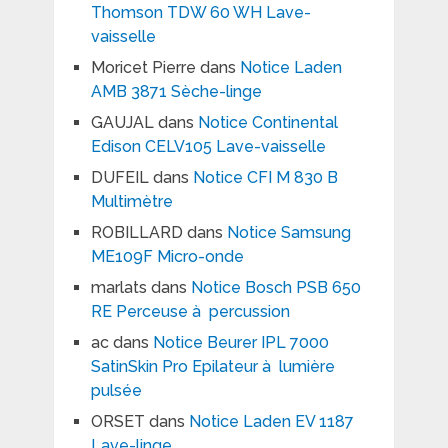
Thomson TDW 60 WH Lave-
vaisselle
Moricet Pierre
dans
Notice Laden
AMB 3871 Sèche-linge
GAUJAL
dans
Notice Continental
Edison CELV105 Lave-vaisselle
DUFEIL
dans
Notice CFI M 830 B
Multimètre
ROBILLARD
dans
Notice Samsung
ME109F Micro-onde
marlats
dans
Notice Bosch PSB 650
RE Perceuse à percussion
ac
dans
Notice Beurer IPL 7000
SatinSkin Pro Epilateur à lumière
pulsée
ORSET
dans
Notice Laden EV 1187
Lave-linge