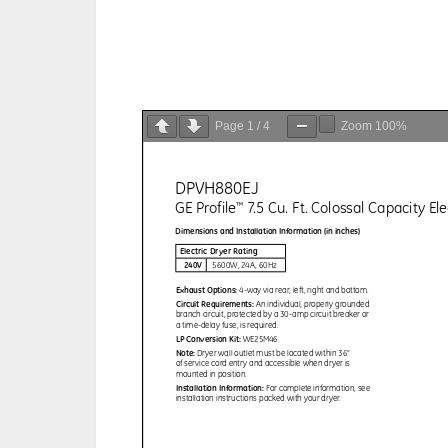
Page
1
/
4
Zoom
100%