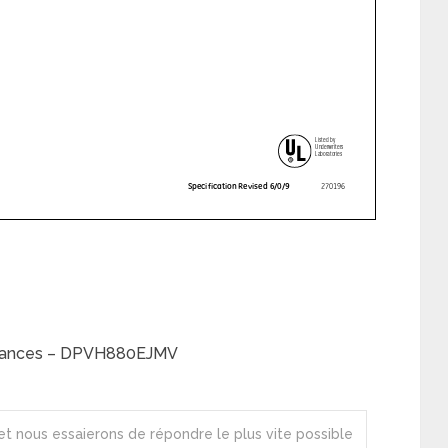
pliances – DPVH880EJMV