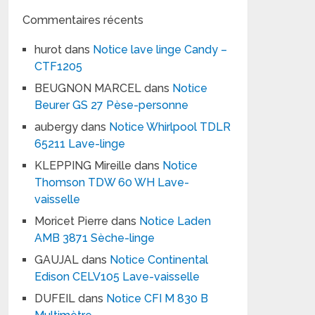
Commentaires récents
hurot
dans
Notice lave linge Candy –
CTF1205
BEUGNON MARCEL
dans
Notice
Beurer GS 27 Pèse-personne
aubergy
dans
Notice Whirlpool TDLR
65211 Lave-linge
KLEPPING Mireille
dans
Notice
Thomson TDW 60 WH Lave-
vaisselle
Moricet Pierre
dans
Notice Laden
AMB 3871 Sèche-linge
GAUJAL
dans
Notice Continental
Edison CELV105 Lave-vaisselle
DUFEIL
dans
Notice CFI M 830 B