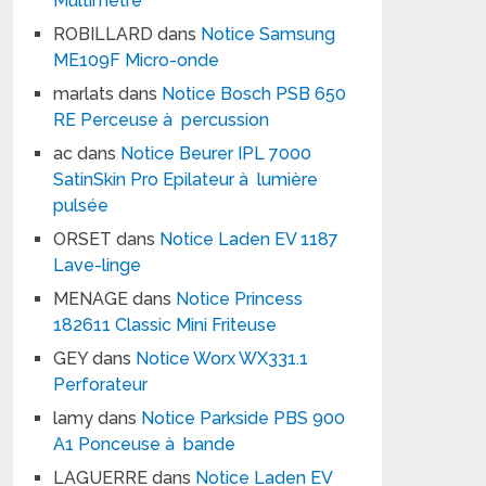
Multimètre
ROBILLARD
dans
Notice Samsung
ME109F Micro-onde
marlats
dans
Notice Bosch PSB 650
RE Perceuse à percussion
ac
dans
Notice Beurer IPL 7000
SatinSkin Pro Epilateur à lumière
pulsée
ORSET
dans
Notice Laden EV 1187
Lave-linge
MENAGE
dans
Notice Princess
182611 Classic Mini Friteuse
GEY
dans
Notice Worx WX331.1
Perforateur
lamy
dans
Notice Parkside PBS 900
A1 Ponceuse à bande
LAGUERRE
dans
Notice Laden EV