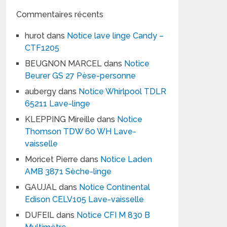
Commentaires récents
hurot
dans
Notice lave linge Candy –
CTF1205
BEUGNON MARCEL
dans
Notice
Beurer GS 27 Pèse-personne
aubergy
dans
Notice Whirlpool TDLR
65211 Lave-linge
KLEPPING Mireille
dans
Notice
Thomson TDW 60 WH Lave-
vaisselle
Moricet Pierre
dans
Notice Laden
AMB 3871 Sèche-linge
GAUJAL
dans
Notice Continental
Edison CELV105 Lave-vaisselle
DUFEIL
dans
Notice CFI M 830 B