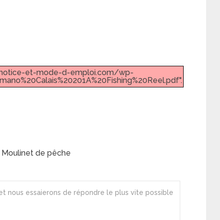
w.notice-et-mode-d-emploi.com/wp-
imano%20Calais%20201A%20Fishing%20Reel.pdf".
 Moulinet de pêche