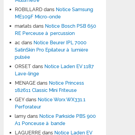
Multimètre
ROBILLARD
dans
Notice Samsung
ME109F Micro-onde
marlats
dans
Notice Bosch PSB 650
RE Perceuse à percussion
ac
dans
Notice Beurer IPL 7000
SatinSkin Pro Epilateur à lumière
pulsée
ORSET
dans
Notice Laden EV 1187
Lave-linge
MENAGE
dans
Notice Princess
182611 Classic Mini Friteuse
GEY
dans
Notice Worx WX331.1
Perforateur
lamy
dans
Notice Parkside PBS 900
A1 Ponceuse à bande
LAGUERRE
dans
Notice Laden EV