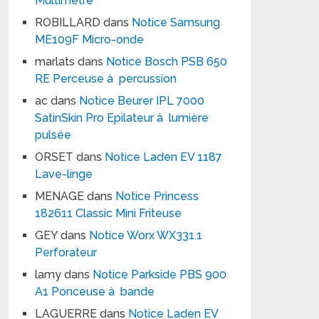
Multimètre
ROBILLARD
dans
Notice Samsung
ME109F Micro-onde
marlats
dans
Notice Bosch PSB 650
RE Perceuse à percussion
ac
dans
Notice Beurer IPL 7000
SatinSkin Pro Epilateur à lumière
pulsée
ORSET
dans
Notice Laden EV 1187
Lave-linge
MENAGE
dans
Notice Princess
182611 Classic Mini Friteuse
GEY
dans
Notice Worx WX331.1
Perforateur
lamy
dans
Notice Parkside PBS 900
A1 Ponceuse à bande
LAGUERRE
dans
Notice Laden EV