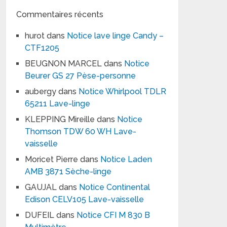
Commentaires récents
hurot
dans
Notice lave linge Candy –
CTF1205
BEUGNON MARCEL
dans
Notice
Beurer GS 27 Pèse-personne
aubergy
dans
Notice Whirlpool TDLR
65211 Lave-linge
KLEPPING Mireille
dans
Notice
Thomson TDW 60 WH Lave-
vaisselle
Moricet Pierre
dans
Notice Laden
AMB 3871 Sèche-linge
GAUJAL
dans
Notice Continental
Edison CELV105 Lave-vaisselle
DUFEIL
dans
Notice CFI M 830 B