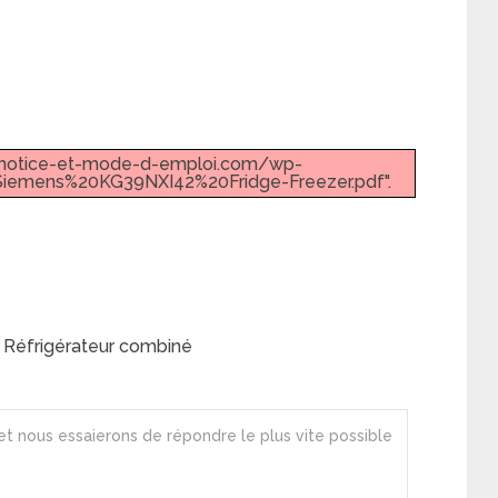
w.notice-et-mode-d-emploi.com/wp-
iemens%20KG39NXI42%20Fridge-Freezer.pdf".
Réfrigérateur combiné