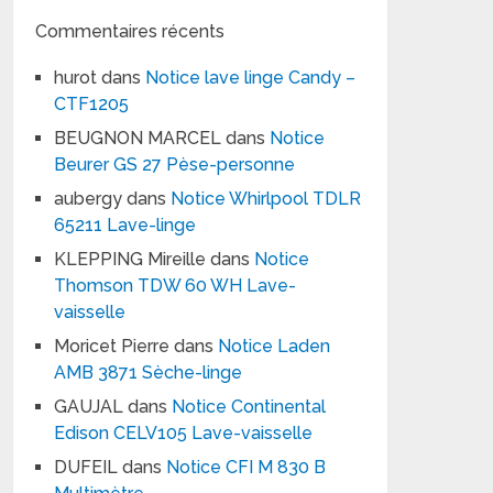
Commentaires récents
hurot
dans
Notice lave linge Candy –
CTF1205
BEUGNON MARCEL
dans
Notice
Beurer GS 27 Pèse-personne
aubergy
dans
Notice Whirlpool TDLR
65211 Lave-linge
KLEPPING Mireille
dans
Notice
Thomson TDW 60 WH Lave-
vaisselle
Moricet Pierre
dans
Notice Laden
AMB 3871 Sèche-linge
GAUJAL
dans
Notice Continental
Edison CELV105 Lave-vaisselle
DUFEIL
dans
Notice CFI M 830 B