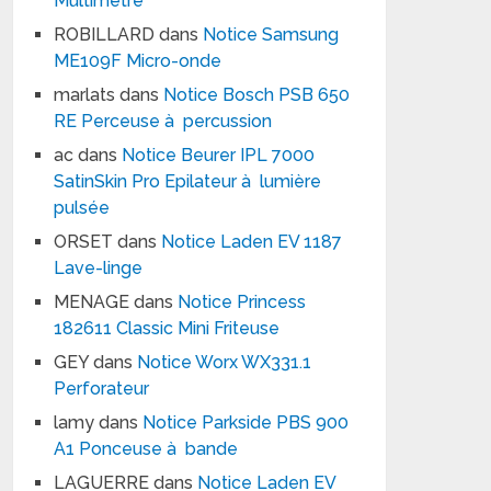
Multimètre
ROBILLARD
dans
Notice Samsung
ME109F Micro-onde
marlats
dans
Notice Bosch PSB 650
RE Perceuse à percussion
ac
dans
Notice Beurer IPL 7000
SatinSkin Pro Epilateur à lumière
pulsée
ORSET
dans
Notice Laden EV 1187
Lave-linge
MENAGE
dans
Notice Princess
182611 Classic Mini Friteuse
GEY
dans
Notice Worx WX331.1
Perforateur
lamy
dans
Notice Parkside PBS 900
A1 Ponceuse à bande
LAGUERRE
dans
Notice Laden EV