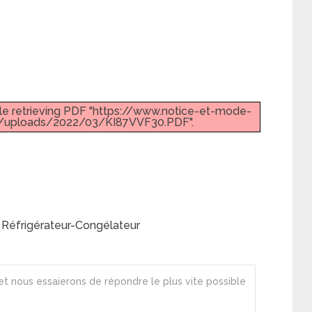
le retrieving PDF "https://www.notice-et-mode-
/uploads/2022/03/KI87VVF30.PDF".
Réfrigérateur-Congélateur