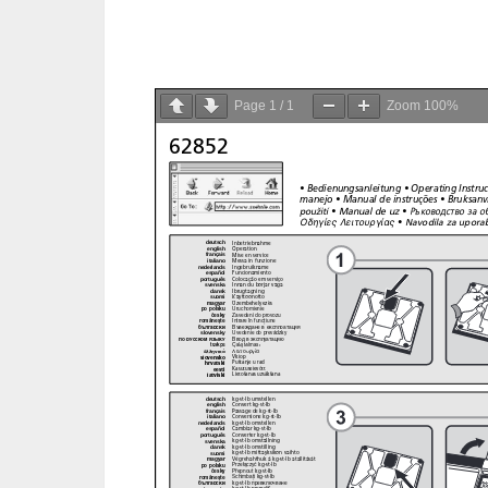
Page
1
/
1
Zoom
100%