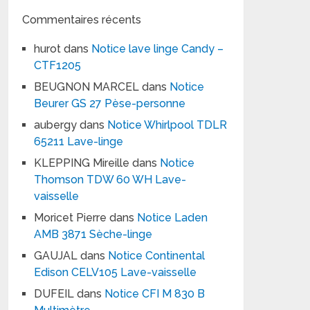
Commentaires récents
hurot
dans
Notice lave linge Candy –
CTF1205
BEUGNON MARCEL
dans
Notice
Beurer GS 27 Pèse-personne
aubergy
dans
Notice Whirlpool TDLR
65211 Lave-linge
KLEPPING Mireille
dans
Notice
Thomson TDW 60 WH Lave-
vaisselle
Moricet Pierre
dans
Notice Laden
AMB 3871 Sèche-linge
GAUJAL
dans
Notice Continental
Edison CELV105 Lave-vaisselle
DUFEIL
dans
Notice CFI M 830 B