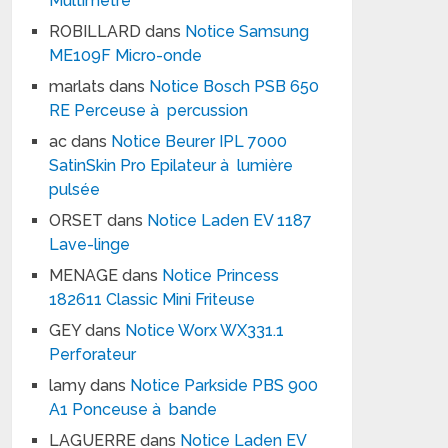
Multimètre
ROBILLARD
dans
Notice Samsung
ME109F Micro-onde
marlats
dans
Notice Bosch PSB 650
RE Perceuse à percussion
ac
dans
Notice Beurer IPL 7000
SatinSkin Pro Epilateur à lumière
pulsée
ORSET
dans
Notice Laden EV 1187
Lave-linge
MENAGE
dans
Notice Princess
182611 Classic Mini Friteuse
GEY
dans
Notice Worx WX331.1
Perforateur
lamy
dans
Notice Parkside PBS 900
A1 Ponceuse à bande
LAGUERRE
dans
Notice Laden EV