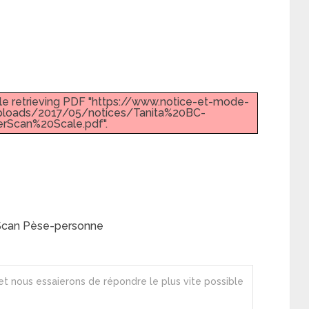
le retrieving PDF "https://www.notice-et-mode-
loads/2017/05/notices/Tanita%20BC-
rScan%20Scale.pdf".
rScan Pèse-personne