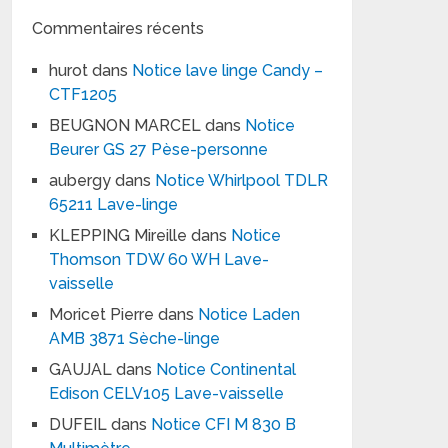
Commentaires récents
hurot
dans
Notice lave linge Candy –
CTF1205
BEUGNON MARCEL
dans
Notice
Beurer GS 27 Pèse-personne
aubergy
dans
Notice Whirlpool TDLR
65211 Lave-linge
KLEPPING Mireille
dans
Notice
Thomson TDW 60 WH Lave-
vaisselle
Moricet Pierre
dans
Notice Laden
AMB 3871 Sèche-linge
GAUJAL
dans
Notice Continental
Edison CELV105 Lave-vaisselle
DUFEIL
dans
Notice CFI M 830 B