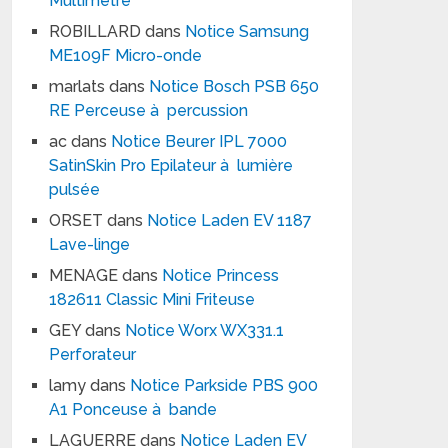
Multimètre
ROBILLARD
dans
Notice Samsung
ME109F Micro-onde
marlats
dans
Notice Bosch PSB 650
RE Perceuse à percussion
ac
dans
Notice Beurer IPL 7000
SatinSkin Pro Epilateur à lumière
pulsée
ORSET
dans
Notice Laden EV 1187
Lave-linge
MENAGE
dans
Notice Princess
182611 Classic Mini Friteuse
GEY
dans
Notice Worx WX331.1
Perforateur
lamy
dans
Notice Parkside PBS 900
A1 Ponceuse à bande
LAGUERRE
dans
Notice Laden EV