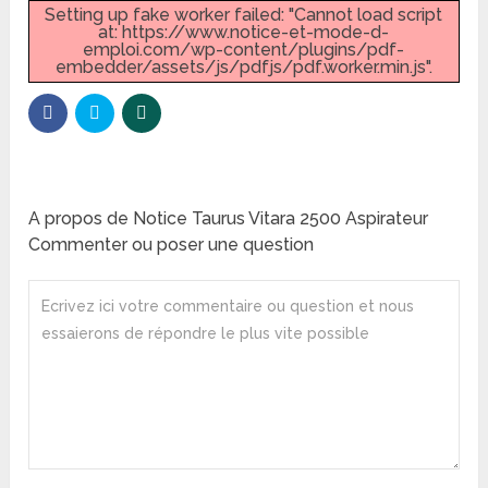
Setting up fake worker failed: "Cannot load script
at: https://www.notice-et-mode-d-
emploi.com/wp-content/plugins/pdf-
embedder/assets/js/pdfjs/pdf.worker.min.js".
A propos de Notice Taurus Vitara 2500 Aspirateur
Commenter ou poser une question