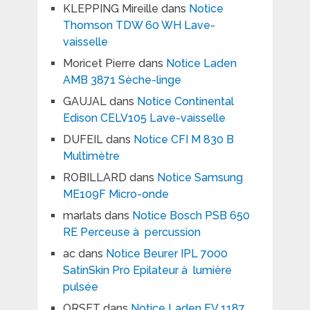
KLEPPING Mireille
dans
Notice
Thomson TDW 60 WH Lave-
vaisselle
Moricet Pierre
dans
Notice Laden
AMB 3871 Sèche-linge
GAUJAL
dans
Notice Continental
Edison CELV105 Lave-vaisselle
DUFEIL
dans
Notice CFI M 830 B
Multimètre
ROBILLARD
dans
Notice Samsung
ME109F Micro-onde
marlats
dans
Notice Bosch PSB 650
RE Perceuse à percussion
ac
dans
Notice Beurer IPL 7000
SatinSkin Pro Epilateur à lumière
pulsée
ORSET
dans
Notice Laden EV 1187