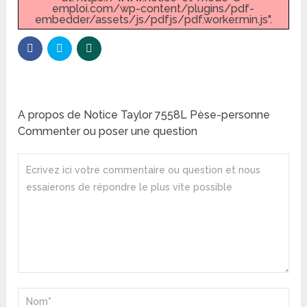
emploi.com/wp-content/plugins/pdf-
embedder/assets/js/pdfjs/pdf.worker.min.js".
A propos de Notice Taylor 7558L Pèse-personne
Commenter ou poser une question