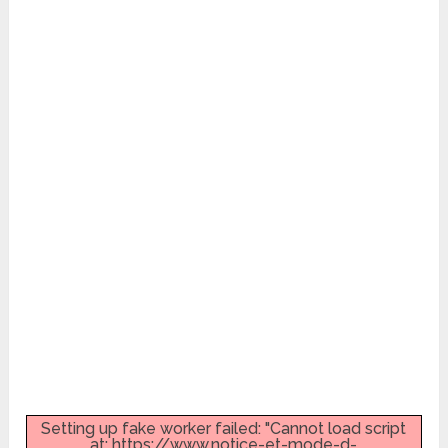
Setting up fake worker failed: "Cannot load script
at: https://www.notice-et-mode-d-