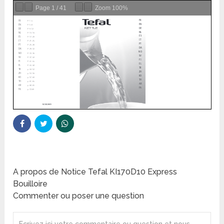
Page
1
/
41
Zoom
100%
A propos de Notice Tefal KI170D10 Express
Bouilloire
Commenter ou poser une question