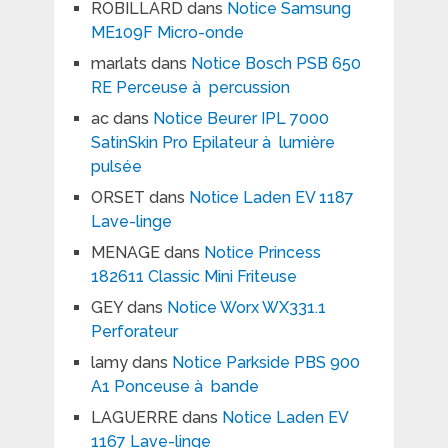
ROBILLARD
dans
Notice Samsung
ME109F Micro-onde
marlats
dans
Notice Bosch PSB 650
RE Perceuse à percussion
ac
dans
Notice Beurer IPL 7000
SatinSkin Pro Epilateur à lumière
pulsée
ORSET
dans
Notice Laden EV 1187
Lave-linge
MENAGE
dans
Notice Princess
182611 Classic Mini Friteuse
GEY
dans
Notice Worx WX331.1
Perforateur
lamy
dans
Notice Parkside PBS 900
A1 Ponceuse à bande
LAGUERRE
dans
Notice Laden EV
1167 Lave-linge