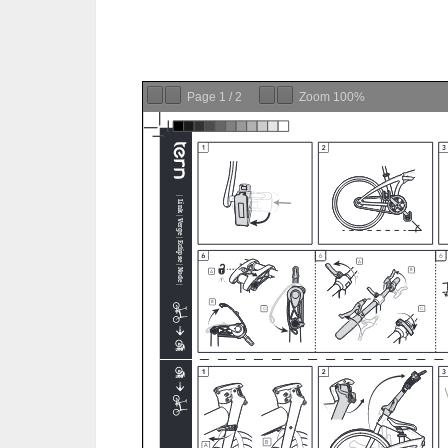
Page
1
/
2
Zoom
100%