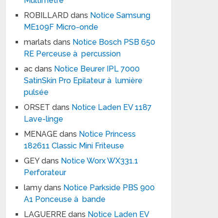
Multimètre
ROBILLARD
dans
Notice Samsung
ME109F Micro-onde
marlats
dans
Notice Bosch PSB 650
RE Perceuse à percussion
ac
dans
Notice Beurer IPL 7000
SatinSkin Pro Epilateur à lumière
pulsée
ORSET
dans
Notice Laden EV 1187
Lave-linge
MENAGE
dans
Notice Princess
182611 Classic Mini Friteuse
GEY
dans
Notice Worx WX331.1
Perforateur
lamy
dans
Notice Parkside PBS 900
A1 Ponceuse à bande
LAGUERRE
dans
Notice Laden EV