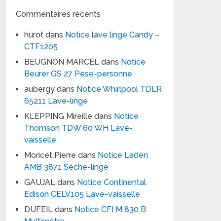
Commentaires récents
hurot
dans
Notice lave linge Candy –
CTF1205
BEUGNON MARCEL
dans
Notice
Beurer GS 27 Pèse-personne
aubergy
dans
Notice Whirlpool TDLR
65211 Lave-linge
KLEPPING Mireille
dans
Notice
Thomson TDW 60 WH Lave-
vaisselle
Moricet Pierre
dans
Notice Laden
AMB 3871 Sèche-linge
GAUJAL
dans
Notice Continental
Edison CELV105 Lave-vaisselle
DUFEIL
dans
Notice CFI M 830 B