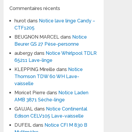
Commentaires récents
hurot
dans
Notice lave linge Candy –
CTF1205
BEUGNON MARCEL
dans
Notice
Beurer GS 27 Pèse-personne
aubergy
dans
Notice Whirlpool TDLR
65211 Lave-linge
KLEPPING Mireille
dans
Notice
Thomson TDW 60 WH Lave-
vaisselle
Moricet Pierre
dans
Notice Laden
AMB 3871 Sèche-linge
GAUJAL
dans
Notice Continental
Edison CELV105 Lave-vaisselle
DUFEIL
dans
Notice CFI M 830 B