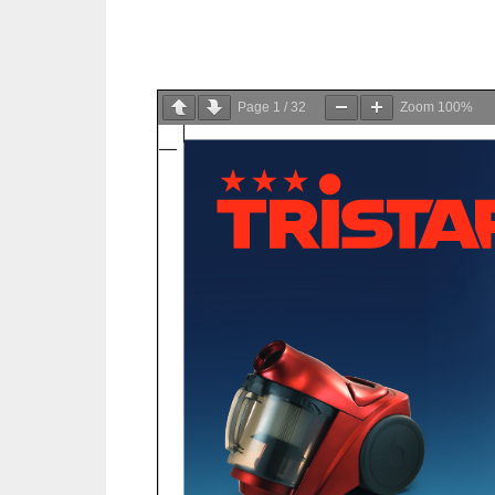
Page
1
/
32
Zoom
100%