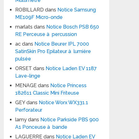
Multimètre
ROBILLARD
dans
Notice Samsung
ME109F Micro-onde
marlats
dans
Notice Bosch PSB 650
RE Perceuse à percussion
ac
dans
Notice Beurer IPL 7000
SatinSkin Pro Epilateur à lumière
pulsée
ORSET
dans
Notice Laden EV 1187
Lave-linge
MENAGE
dans
Notice Princess
182611 Classic Mini Friteuse
GEY
dans
Notice Worx WX331.1
Perforateur
lamy
dans
Notice Parkside PBS 900
A1 Ponceuse à bande
LAGUERRE
dans
Notice Laden EV