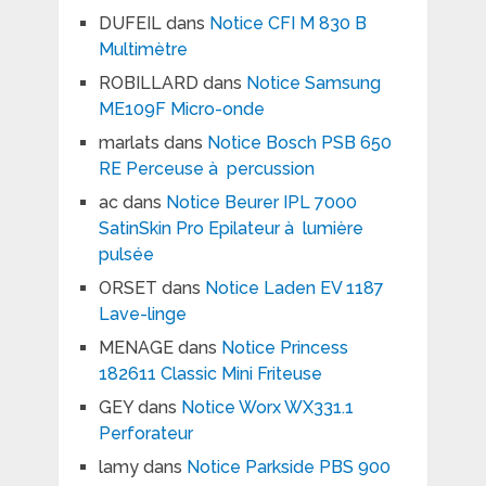
DUFEIL
dans
Notice CFI M 830 B
Multimètre
ROBILLARD
dans
Notice Samsung
ME109F Micro-onde
marlats
dans
Notice Bosch PSB 650
RE Perceuse à percussion
ac
dans
Notice Beurer IPL 7000
SatinSkin Pro Epilateur à lumière
pulsée
ORSET
dans
Notice Laden EV 1187
Lave-linge
MENAGE
dans
Notice Princess
182611 Classic Mini Friteuse
GEY
dans
Notice Worx WX331.1
Perforateur
lamy
dans
Notice Parkside PBS 900