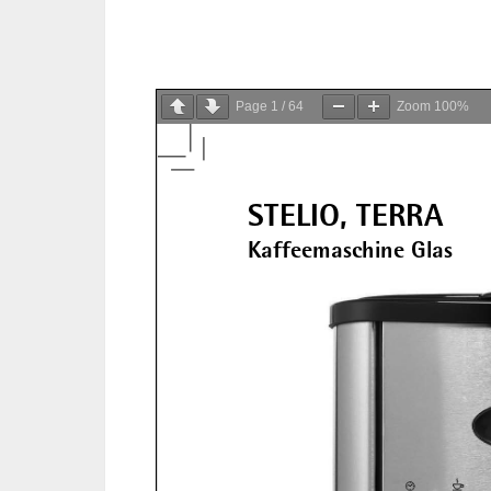
Page
1
/
64
Zoom
100%