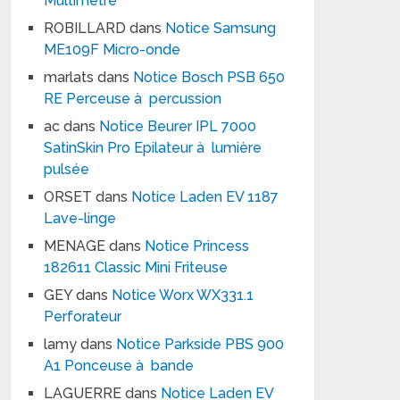
Multimètre
ROBILLARD
dans
Notice Samsung
ME109F Micro-onde
marlats
dans
Notice Bosch PSB 650
RE Perceuse à percussion
ac
dans
Notice Beurer IPL 7000
SatinSkin Pro Epilateur à lumière
pulsée
ORSET
dans
Notice Laden EV 1187
Lave-linge
MENAGE
dans
Notice Princess
182611 Classic Mini Friteuse
GEY
dans
Notice Worx WX331.1
Perforateur
lamy
dans
Notice Parkside PBS 900
A1 Ponceuse à bande
LAGUERRE
dans
Notice Laden EV