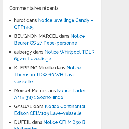
Commentaires récents
hurot
dans
Notice lave linge Candy –
CTF1205
BEUGNON MARCEL
dans
Notice
Beurer GS 27 Pèse-personne
aubergy
dans
Notice Whirlpool TDLR
65211 Lave-linge
KLEPPING Mireille
dans
Notice
Thomson TDW 60 WH Lave-
vaisselle
Moricet Pierre
dans
Notice Laden
AMB 3871 Sèche-linge
GAUJAL
dans
Notice Continental
Edison CELV105 Lave-vaisselle
DUFEIL
dans
Notice CFI M 830 B