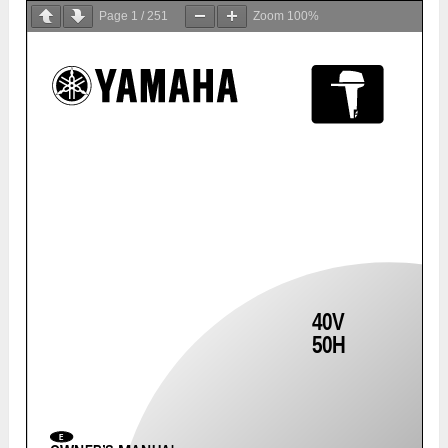
Page
1
/
251
Zoom
100%