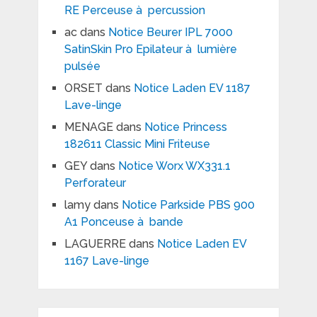
RE Perceuse à percussion
ac
dans
Notice Beurer IPL 7000
SatinSkin Pro Epilateur à lumière
pulsée
ORSET
dans
Notice Laden EV 1187
Lave-linge
MENAGE
dans
Notice Princess
182611 Classic Mini Friteuse
GEY
dans
Notice Worx WX331.1
Perforateur
lamy
dans
Notice Parkside PBS 900
A1 Ponceuse à bande
LAGUERRE
dans
Notice Laden EV
1167 Lave-linge