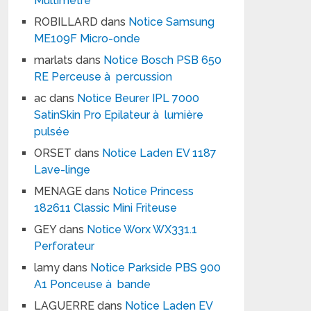
Multimètre
ROBILLARD
dans
Notice Samsung
ME109F Micro-onde
marlats
dans
Notice Bosch PSB 650
RE Perceuse à percussion
ac
dans
Notice Beurer IPL 7000
SatinSkin Pro Epilateur à lumière
pulsée
ORSET
dans
Notice Laden EV 1187
Lave-linge
MENAGE
dans
Notice Princess
182611 Classic Mini Friteuse
GEY
dans
Notice Worx WX331.1
Perforateur
lamy
dans
Notice Parkside PBS 900
A1 Ponceuse à bande
LAGUERRE
dans
Notice Laden EV