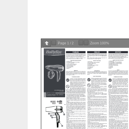
Page
1
/
2
Zoom
100%