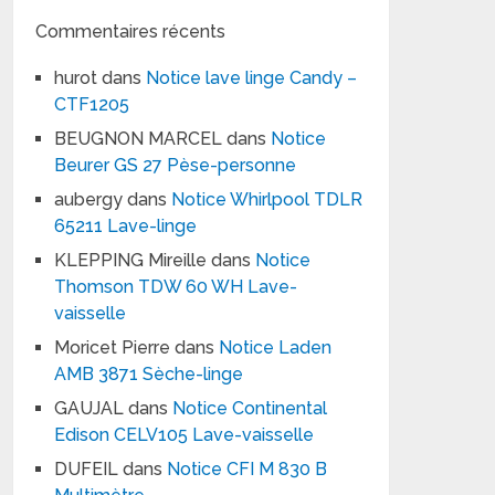
Commentaires récents
hurot
dans
Notice lave linge Candy –
CTF1205
BEUGNON MARCEL
dans
Notice
Beurer GS 27 Pèse-personne
aubergy
dans
Notice Whirlpool TDLR
65211 Lave-linge
KLEPPING Mireille
dans
Notice
Thomson TDW 60 WH Lave-
vaisselle
Moricet Pierre
dans
Notice Laden
AMB 3871 Sèche-linge
GAUJAL
dans
Notice Continental
Edison CELV105 Lave-vaisselle
DUFEIL
dans
Notice CFI M 830 B