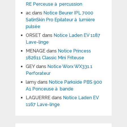
RE Perceuse à percussion
ac
dans
Notice Beurer IPL 7000
SatinSkin Pro Epilateur à lumière
pulsée
ORSET
dans
Notice Laden EV 1187
Lave-linge
MENAGE
dans
Notice Princess
182611 Classic Mini Friteuse
GEY
dans
Notice Worx WX331.1
Perforateur
lamy
dans
Notice Parkside PBS 900
A1 Ponceuse à bande
LAGUERRE
dans
Notice Laden EV
1167 Lave-linge