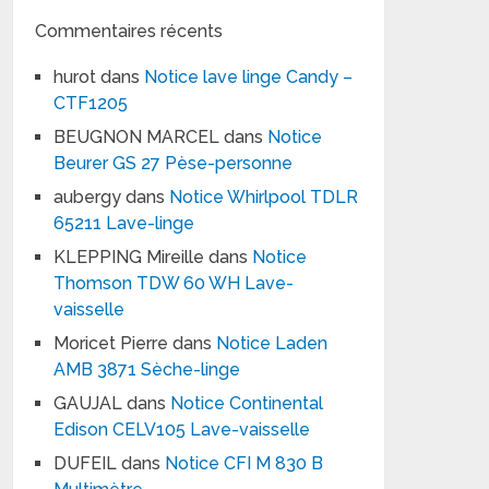
Commentaires récents
hurot
dans
Notice lave linge Candy –
CTF1205
BEUGNON MARCEL
dans
Notice
Beurer GS 27 Pèse-personne
aubergy
dans
Notice Whirlpool TDLR
65211 Lave-linge
KLEPPING Mireille
dans
Notice
Thomson TDW 60 WH Lave-
vaisselle
Moricet Pierre
dans
Notice Laden
AMB 3871 Sèche-linge
GAUJAL
dans
Notice Continental
Edison CELV105 Lave-vaisselle
DUFEIL
dans
Notice CFI M 830 B