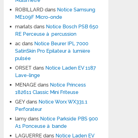
Multimètre
ROBILLARD
dans
Notice Samsung
ME109F Micro-onde
marlats
dans
Notice Bosch PSB 650
RE Perceuse à percussion
ac
dans
Notice Beurer IPL 7000
SatinSkin Pro Epilateur à lumière
pulsée
ORSET
dans
Notice Laden EV 1187
Lave-linge
MENAGE
dans
Notice Princess
182611 Classic Mini Friteuse
GEY
dans
Notice Worx WX331.1
Perforateur
lamy
dans
Notice Parkside PBS 900
A1 Ponceuse à bande
LAGUERRE
dans
Notice Laden EV