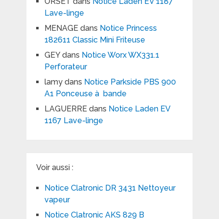
ORSET
dans
Notice Laden EV 1187
Lave-linge
MENAGE
dans
Notice Princess
182611 Classic Mini Friteuse
GEY
dans
Notice Worx WX331.1
Perforateur
lamy
dans
Notice Parkside PBS 900
A1 Ponceuse à bande
LAGUERRE
dans
Notice Laden EV
1167 Lave-linge
Voir aussi :
Notice Clatronic DR 3431 Nettoyeur
vapeur
Notice Clatronic AKS 829 B