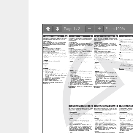
Page
1
/
2
Zoom
100%