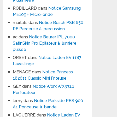
Multimètre
ROBILLARD
dans
Notice Samsung
ME109F Micro-onde
marlats
dans
Notice Bosch PSB 650
RE Perceuse à percussion
ac
dans
Notice Beurer IPL 7000
SatinSkin Pro Epilateur à lumière
pulsée
ORSET
dans
Notice Laden EV 1187
Lave-linge
MENAGE
dans
Notice Princess
182611 Classic Mini Friteuse
GEY
dans
Notice Worx WX331.1
Perforateur
lamy
dans
Notice Parkside PBS 900
A1 Ponceuse à bande
LAGUERRE
dans
Notice Laden EV