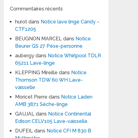
Commentaires récents
hurot
dans
Notice lave linge Candy –
CTF1205
BEUGNON MARCEL
dans
Notice
Beurer GS 27 Pèse-personne
aubergy
dans
Notice Whirlpool TDLR
65211 Lave-linge
KLEPPING Mireille
dans
Notice
Thomson TDW 60 WH Lave-
vaisselle
Moricet Pierre
dans
Notice Laden
AMB 3871 Sèche-linge
GAUJAL
dans
Notice Continental
Edison CELV105 Lave-vaisselle
DUFEIL
dans
Notice CFI M 830 B