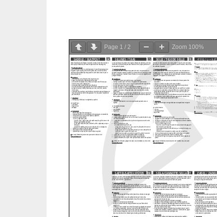
Page
1
/
2
Zoom
100%