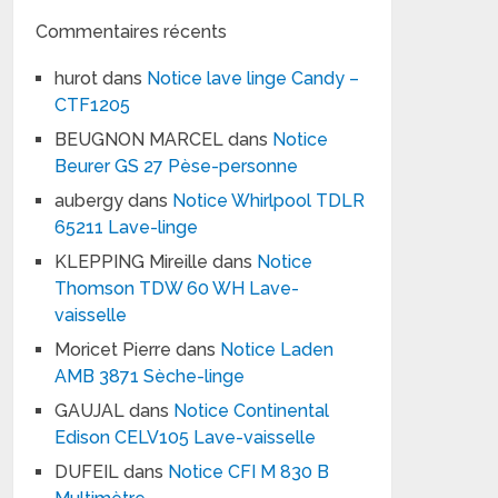
Commentaires récents
hurot
dans
Notice lave linge Candy –
CTF1205
BEUGNON MARCEL
dans
Notice
Beurer GS 27 Pèse-personne
aubergy
dans
Notice Whirlpool TDLR
65211 Lave-linge
KLEPPING Mireille
dans
Notice
Thomson TDW 60 WH Lave-
vaisselle
Moricet Pierre
dans
Notice Laden
AMB 3871 Sèche-linge
GAUJAL
dans
Notice Continental
Edison CELV105 Lave-vaisselle
DUFEIL
dans
Notice CFI M 830 B