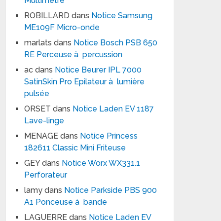
Multimètre
ROBILLARD
dans
Notice Samsung
ME109F Micro-onde
marlats
dans
Notice Bosch PSB 650
RE Perceuse à percussion
ac
dans
Notice Beurer IPL 7000
SatinSkin Pro Epilateur à lumière
pulsée
ORSET
dans
Notice Laden EV 1187
Lave-linge
MENAGE
dans
Notice Princess
182611 Classic Mini Friteuse
GEY
dans
Notice Worx WX331.1
Perforateur
lamy
dans
Notice Parkside PBS 900
A1 Ponceuse à bande
LAGUERRE
dans
Notice Laden EV