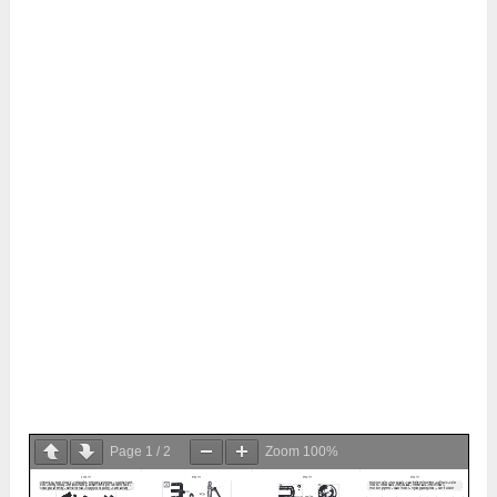
Page
1
/
2
Zoom
100%