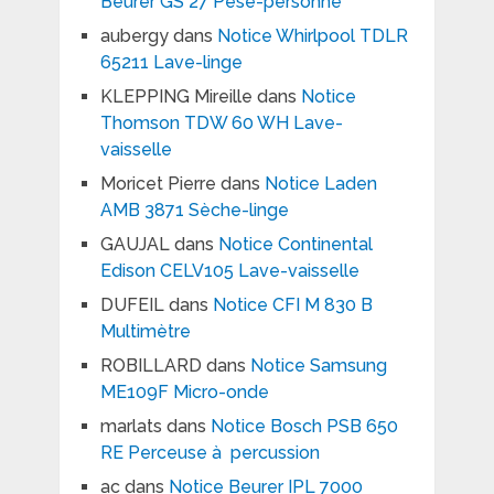
Beurer GS 27 Pèse-personne
aubergy
dans
Notice Whirlpool TDLR
65211 Lave-linge
KLEPPING Mireille
dans
Notice
Thomson TDW 60 WH Lave-
vaisselle
Moricet Pierre
dans
Notice Laden
AMB 3871 Sèche-linge
GAUJAL
dans
Notice Continental
Edison CELV105 Lave-vaisselle
DUFEIL
dans
Notice CFI M 830 B
Multimètre
ROBILLARD
dans
Notice Samsung
ME109F Micro-onde
marlats
dans
Notice Bosch PSB 650
RE Perceuse à percussion
ac
dans
Notice Beurer IPL 7000