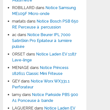
Multimètre
ROBILLARD
dans
Notice Samsung
ME109F Micro-onde
marlats
dans
Notice Bosch PSB 650
RE Perceuse à percussion
ac
dans
Notice Beurer IPL 7000
SatinSkin Pro Epilateur à lumière
pulsée
ORSET
dans
Notice Laden EV 1187
Lave-linge
MENAGE
dans
Notice Princess
182611 Classic Mini Friteuse
GEY
dans
Notice Worx WX331.1
Perforateur
lamy
dans
Notice Parkside PBS 900
A1 Ponceuse à bande
LAGUERRE
dans
Notice Laden EV