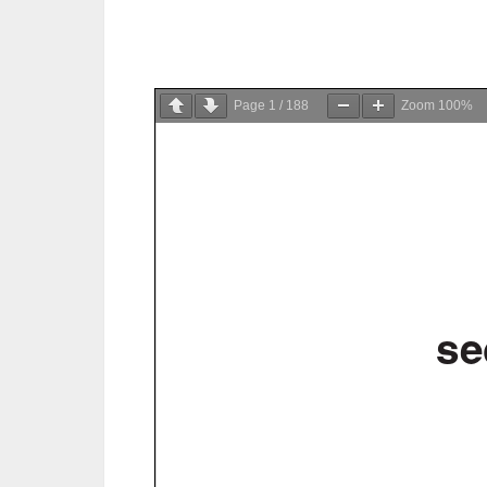
Page
1
/
188
Zoom
100%