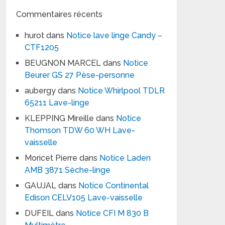
Commentaires récents
hurot
dans
Notice lave linge Candy –
CTF1205
BEUGNON MARCEL
dans
Notice
Beurer GS 27 Pèse-personne
aubergy
dans
Notice Whirlpool TDLR
65211 Lave-linge
KLEPPING Mireille
dans
Notice
Thomson TDW 60 WH Lave-
vaisselle
Moricet Pierre
dans
Notice Laden
AMB 3871 Sèche-linge
GAUJAL
dans
Notice Continental
Edison CELV105 Lave-vaisselle
DUFEIL
dans
Notice CFI M 830 B