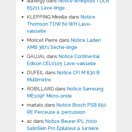
aubergy
dans
Notice Whirlpool TDLR
65211 Lave-linge
KLEPPING Mireille
dans
Notice
Thomson TDW 60 WH Lave-
vaisselle
Moricet Pierre
dans
Notice Laden
AMB 3871 Sèche-linge
GAUJAL
dans
Notice Continental
Edison CELV105 Lave-vaisselle
DUFEIL
dans
Notice CFI M 830 B
Multimètre
ROBILLARD
dans
Notice Samsung
ME109F Micro-onde
marlats
dans
Notice Bosch PSB 650
RE Perceuse à percussion
ac
dans
Notice Beurer IPL 7000
SatinSkin Pro Epilateur à lumière