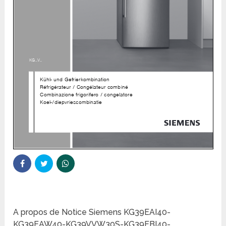
A propos de Notice Siemens KG39EAI40-
KG39EAW40-KG39VVW30S-KG39EBI40-