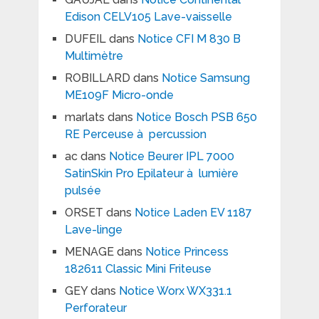
Edison CELV105 Lave-vaisselle
DUFEIL
dans
Notice CFI M 830 B
Multimètre
ROBILLARD
dans
Notice Samsung
ME109F Micro-onde
marlats
dans
Notice Bosch PSB 650
RE Perceuse à percussion
ac
dans
Notice Beurer IPL 7000
SatinSkin Pro Epilateur à lumière
pulsée
ORSET
dans
Notice Laden EV 1187
Lave-linge
MENAGE
dans
Notice Princess
182611 Classic Mini Friteuse
GEY
dans
Notice Worx WX331.1
Perforateur