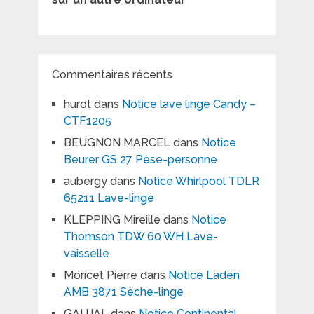
Commentaires récents
hurot
dans
Notice lave linge Candy –
CTF1205
BEUGNON MARCEL
dans
Notice
Beurer GS 27 Pèse-personne
aubergy
dans
Notice Whirlpool TDLR
65211 Lave-linge
KLEPPING Mireille
dans
Notice
Thomson TDW 60 WH Lave-
vaisselle
Moricet Pierre
dans
Notice Laden
AMB 3871 Sèche-linge
GAUJAL
dans
Notice Continental