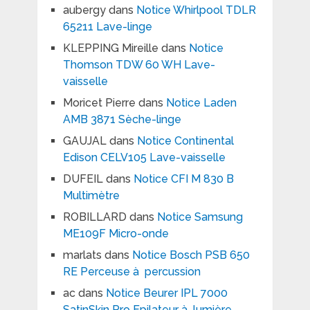
aubergy
dans
Notice Whirlpool TDLR
65211 Lave-linge
KLEPPING Mireille
dans
Notice
Thomson TDW 60 WH Lave-
vaisselle
Moricet Pierre
dans
Notice Laden
AMB 3871 Sèche-linge
GAUJAL
dans
Notice Continental
Edison CELV105 Lave-vaisselle
DUFEIL
dans
Notice CFI M 830 B
Multimètre
ROBILLARD
dans
Notice Samsung
ME109F Micro-onde
marlats
dans
Notice Bosch PSB 650
RE Perceuse à percussion
ac
dans
Notice Beurer IPL 7000
SatinSkin Pro Epilateur à lumière