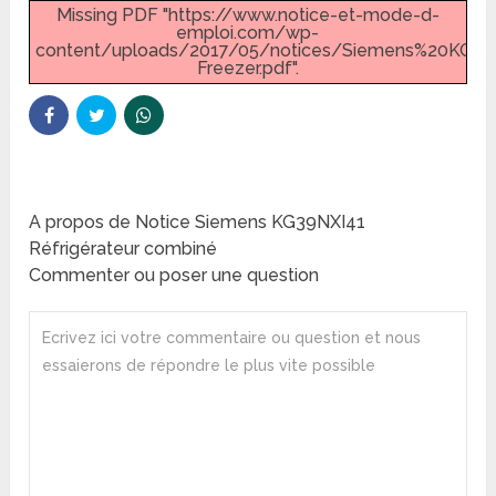
Missing PDF "https://www.notice-et-mode-d-
emploi.com/wp-
content/uploads/2017/05/notices/Siemens%20KG39
Freezer.pdf".
A propos de Notice Siemens KG39NXI41
Réfrigérateur combiné
Commenter ou poser une question