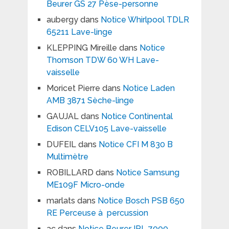
Beurer GS 27 Pèse-personne
aubergy
dans
Notice Whirlpool TDLR
65211 Lave-linge
KLEPPING Mireille
dans
Notice
Thomson TDW 60 WH Lave-
vaisselle
Moricet Pierre
dans
Notice Laden
AMB 3871 Sèche-linge
GAUJAL
dans
Notice Continental
Edison CELV105 Lave-vaisselle
DUFEIL
dans
Notice CFI M 830 B
Multimètre
ROBILLARD
dans
Notice Samsung
ME109F Micro-onde
marlats
dans
Notice Bosch PSB 650
RE Perceuse à percussion
ac
dans
Notice Beurer IPL 7000