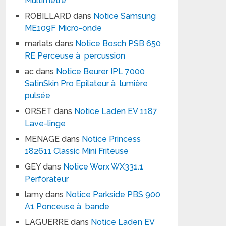
Multimètre
ROBILLARD
dans
Notice Samsung
ME109F Micro-onde
marlats
dans
Notice Bosch PSB 650
RE Perceuse à percussion
ac
dans
Notice Beurer IPL 7000
SatinSkin Pro Epilateur à lumière
pulsée
ORSET
dans
Notice Laden EV 1187
Lave-linge
MENAGE
dans
Notice Princess
182611 Classic Mini Friteuse
GEY
dans
Notice Worx WX331.1
Perforateur
lamy
dans
Notice Parkside PBS 900
A1 Ponceuse à bande
LAGUERRE
dans
Notice Laden EV