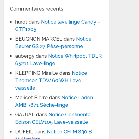
Commentaires récents
hurot
dans
Notice lave linge Candy –
CTF1205
BEUGNON MARCEL
dans
Notice
Beurer GS 27 Pèse-personne
aubergy
dans
Notice Whirlpool TDLR
65211 Lave-linge
KLEPPING Mireille
dans
Notice
Thomson TDW 60 WH Lave-
vaisselle
Moricet Pierre
dans
Notice Laden
AMB 3871 Sèche-linge
GAUJAL
dans
Notice Continental
Edison CELV105 Lave-vaisselle
DUFEIL
dans
Notice CFI M 830 B