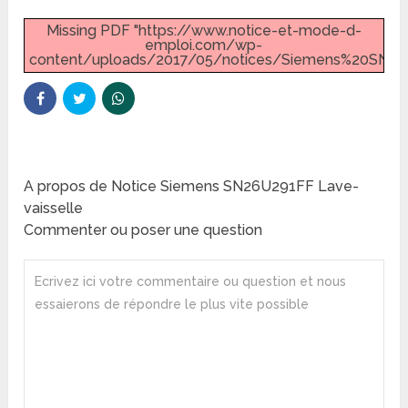
Missing PDF "https://www.notice-et-mode-d-
emploi.com/wp-
content/uploads/2017/05/notices/Siemens%20SN26U
A propos de Notice Siemens SN26U291FF Lave-
vaisselle
Commenter ou poser une question