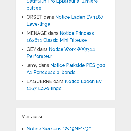
SatinSkin Pro Epilateur à lumière
pulsée
ORSET
dans
Notice Laden EV 1187
Lave-linge
MENAGE
dans
Notice Princess
182611 Classic Mini Friteuse
GEY
dans
Notice Worx WX331.1
Perforateur
lamy
dans
Notice Parkside PBS 900
A1 Ponceuse à bande
LAGUERRE
dans
Notice Laden EV
1167 Lave-linge
Voir aussi :
Notice Siemens GS29NEW30