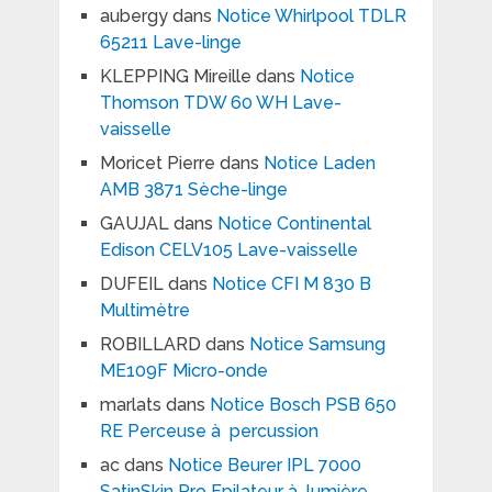
aubergy
dans
Notice Whirlpool TDLR
65211 Lave-linge
KLEPPING Mireille
dans
Notice
Thomson TDW 60 WH Lave-
vaisselle
Moricet Pierre
dans
Notice Laden
AMB 3871 Sèche-linge
GAUJAL
dans
Notice Continental
Edison CELV105 Lave-vaisselle
DUFEIL
dans
Notice CFI M 830 B
Multimètre
ROBILLARD
dans
Notice Samsung
ME109F Micro-onde
marlats
dans
Notice Bosch PSB 650
RE Perceuse à percussion
ac
dans
Notice Beurer IPL 7000
SatinSkin Pro Epilateur à lumière