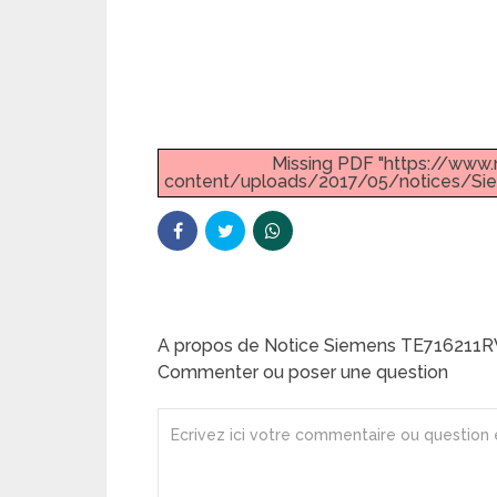
Missing PDF "https://ww
content/uploads/2017/05/notices/S
A propos de Notice Siemens TE716211R
Commenter ou poser une question