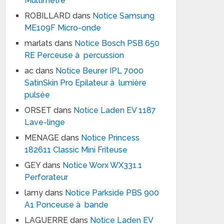
Multimètre
ROBILLARD
dans
Notice Samsung
ME109F Micro-onde
marlats
dans
Notice Bosch PSB 650
RE Perceuse à percussion
ac
dans
Notice Beurer IPL 7000
SatinSkin Pro Epilateur à lumière
pulsée
ORSET
dans
Notice Laden EV 1187
Lave-linge
MENAGE
dans
Notice Princess
182611 Classic Mini Friteuse
GEY
dans
Notice Worx WX331.1
Perforateur
lamy
dans
Notice Parkside PBS 900
A1 Ponceuse à bande
LAGUERRE
dans
Notice Laden EV