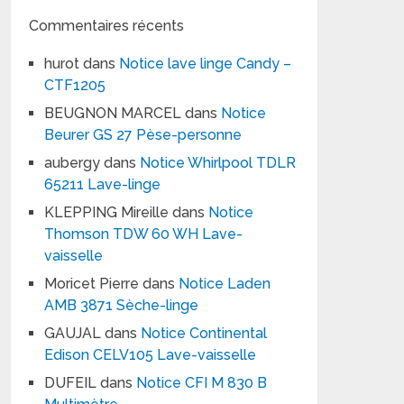
Commentaires récents
hurot
dans
Notice lave linge Candy –
CTF1205
BEUGNON MARCEL
dans
Notice
Beurer GS 27 Pèse-personne
aubergy
dans
Notice Whirlpool TDLR
65211 Lave-linge
KLEPPING Mireille
dans
Notice
Thomson TDW 60 WH Lave-
vaisselle
Moricet Pierre
dans
Notice Laden
AMB 3871 Sèche-linge
GAUJAL
dans
Notice Continental
Edison CELV105 Lave-vaisselle
DUFEIL
dans
Notice CFI M 830 B