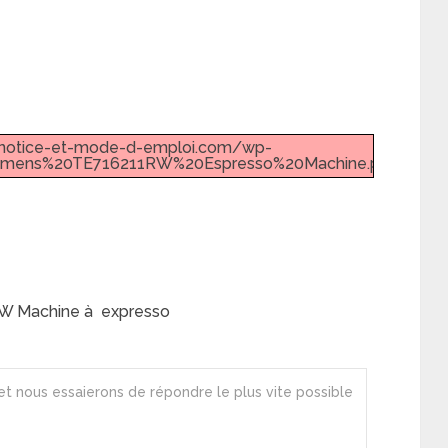
w.notice-et-mode-d-emploi.com/wp-
iemens%20TE716211RW%20Espresso%20Machine.pdf".
W Machine à expresso