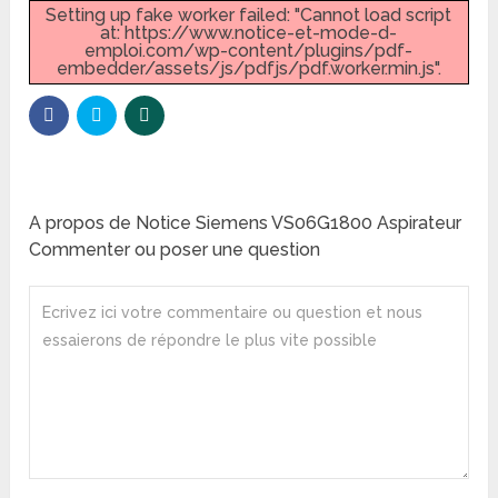
Setting up fake worker failed: "Cannot load script
at: https://www.notice-et-mode-d-
emploi.com/wp-content/plugins/pdf-
embedder/assets/js/pdfjs/pdf.worker.min.js".
A propos de Notice Siemens VS06G1800 Aspirateur
Commenter ou poser une question