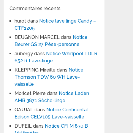
Commentaires récents
hurot
dans
Notice lave linge Candy –
CTF1205
BEUGNON MARCEL
dans
Notice
Beurer GS 27 Pèse-personne
aubergy
dans
Notice Whirlpool TDLR
65211 Lave-linge
KLEPPING Mireille
dans
Notice
Thomson TDW 60 WH Lave-
vaisselle
Moricet Pierre
dans
Notice Laden
AMB 3871 Sèche-linge
GAUJAL
dans
Notice Continental
Edison CELV105 Lave-vaisselle
DUFEIL
dans
Notice CFI M 830 B