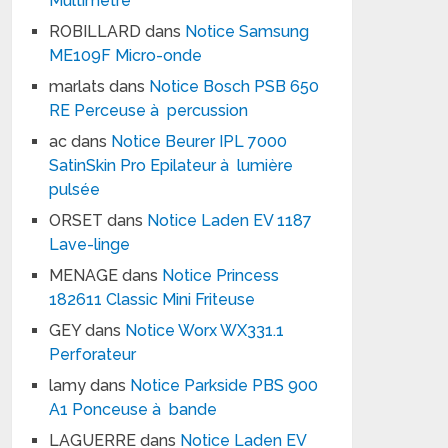
Multimètre
ROBILLARD
dans
Notice Samsung
ME109F Micro-onde
marlats
dans
Notice Bosch PSB 650
RE Perceuse à percussion
ac
dans
Notice Beurer IPL 7000
SatinSkin Pro Epilateur à lumière
pulsée
ORSET
dans
Notice Laden EV 1187
Lave-linge
MENAGE
dans
Notice Princess
182611 Classic Mini Friteuse
GEY
dans
Notice Worx WX331.1
Perforateur
lamy
dans
Notice Parkside PBS 900
A1 Ponceuse à bande
LAGUERRE
dans
Notice Laden EV