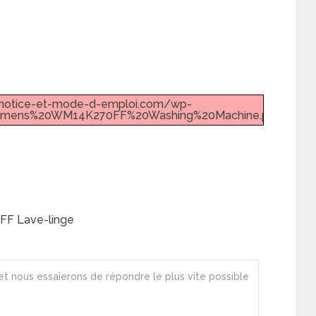
w.notice-et-mode-d-emploi.com/wp-
iemens%20WM14K270FF%20Washing%20Machine.pdf".
FF Lave-linge