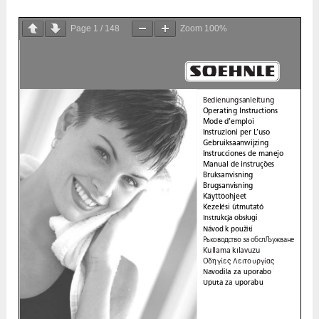
Page
1
/
148
Zoom
100%