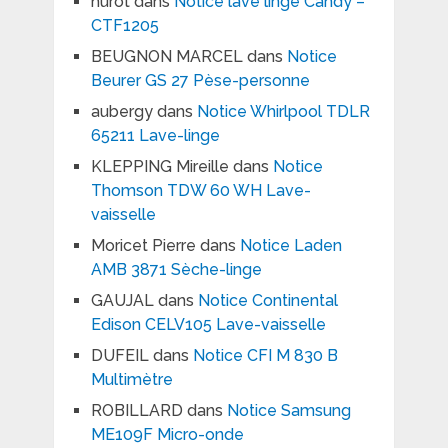
hurot
dans
Notice lave linge Candy –
CTF1205
BEUGNON MARCEL
dans
Notice
Beurer GS 27 Pèse-personne
aubergy
dans
Notice Whirlpool TDLR
65211 Lave-linge
KLEPPING Mireille
dans
Notice
Thomson TDW 60 WH Lave-
vaisselle
Moricet Pierre
dans
Notice Laden
AMB 3871 Sèche-linge
GAUJAL
dans
Notice Continental
Edison CELV105 Lave-vaisselle
DUFEIL
dans
Notice CFI M 830 B
Multimètre
ROBILLARD
dans
Notice Samsung
ME109F Micro-onde