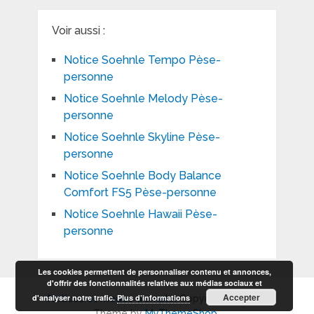
Voir aussi :
Notice Soehnle Tempo Pèse-
personne
Notice Soehnle Melody Pèse-
personne
Notice Soehnle Skyline Pèse-
personne
Notice Soehnle Body Balance
Comfort FS5 Pèse-personne
Notice Soehnle Hawaii Pèse-
personne
Les cookies permettent de personnaliser contenu et annonces,
d'offrir des fonctionnalités relatives aux médias sociaux et
Accepter
d'analyser notre trafic.
Plus d’informations
Notices et modes d'emploi
Copyright © 2026.
Theme by
MyThemeShop