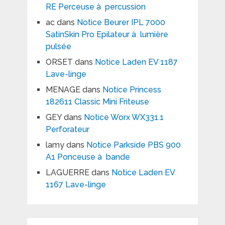
RE Perceuse à percussion
ac
dans
Notice Beurer IPL 7000
SatinSkin Pro Epilateur à lumière
pulsée
ORSET
dans
Notice Laden EV 1187
Lave-linge
MENAGE
dans
Notice Princess
182611 Classic Mini Friteuse
GEY
dans
Notice Worx WX331.1
Perforateur
lamy
dans
Notice Parkside PBS 900
A1 Ponceuse à bande
LAGUERRE
dans
Notice Laden EV
1167 Lave-linge