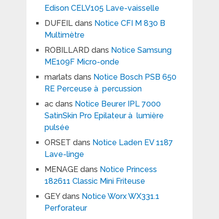
Edison CELV105 Lave-vaisselle
DUFEIL
dans
Notice CFI M 830 B
Multimètre
ROBILLARD
dans
Notice Samsung
ME109F Micro-onde
marlats
dans
Notice Bosch PSB 650
RE Perceuse à percussion
ac
dans
Notice Beurer IPL 7000
SatinSkin Pro Epilateur à lumière
pulsée
ORSET
dans
Notice Laden EV 1187
Lave-linge
MENAGE
dans
Notice Princess
182611 Classic Mini Friteuse
GEY
dans
Notice Worx WX331.1
Perforateur