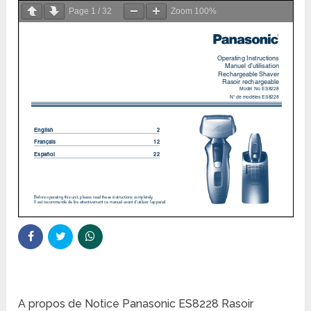
Page
1
/
32
Zoom
100%
A propos de Notice Panasonic ES8228 Rasoir